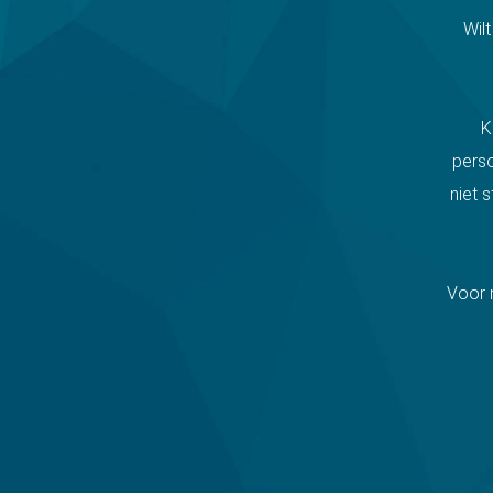
Wil
K
pers
niet 
Voor 