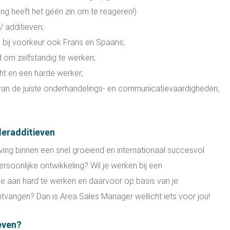
ng heeft het géén zin om te reageren!)
/ additieven;
 bij voorkeur ook Frans en Spaans;
 om zelfstandig te werken;
cht en een harde werker;
 van de juiste onderhandelings- en communicatievaardigheden;
eradditieven
ing binnen een snel groeiend en internationaal succesvol
persoonlijke ontwikkeling? Wil je werken bij een
je aan hard te werken en daarvoor op basis van je
vangen? Dan is Area Sales Manager wellicht iets voor jou!
even?