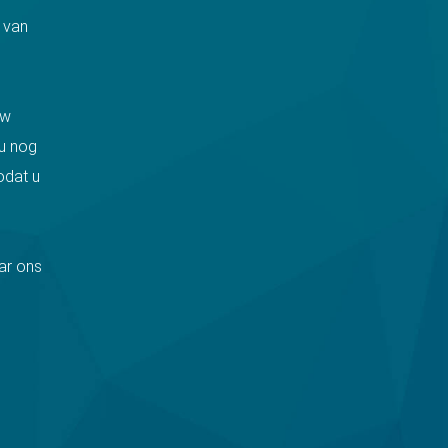
 van
uw
u nog
odat u
ar ons