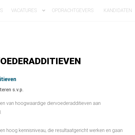
NS
VACATURES
OPDRACHTGEVERS
KANDIDATEN
VOEDERADDITIEVEN
itieven
teren s.v.p.
pen van hoogwaardige diervoederadditieven aan
.
en hoog kennisniveau, die resultaatgericht werken en gaan