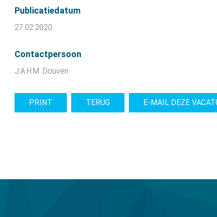
Publicatiedatum
27.02.2020
Contactpersoon
J.A.H.M. Douven