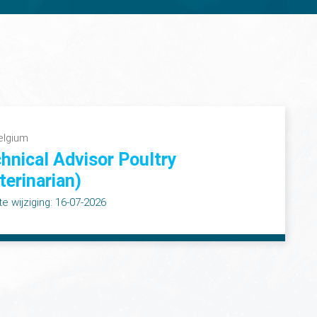
elgium
hnical Advisor Poultry
terinarian)
te wijziging: 16-07-2026