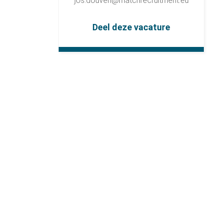
jos.douven@matchrecruitment.eu
Deel deze vacature