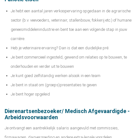
Je hebt een aantal jaren verkoopervaring opgedaan in de agrarische
sector (b.v. veevoeders, veterinair, stallenbouw, fokkerij etc.) of humane
geneesmiddelenindustrie en bent toe aan een volgende stap in jouw
carrière.
Heb je veterinaire ervaring? Dan is dat een duidelijke pré.
Je bent commercieel ingesteld, gewend om relaties op te bouwen, te
onderhouden en verder uit te bouwen
Je kunt goed zelfstandig werken alsook in een team
Je bent in staat om (groeps)presentaties te geven
Je bent hoger opgeleid
Dierenartsenbezoeker/ Medisch Afgevaardigde -
Arbeidsvoorwaarden
Je ontvangt een aantrekkelijk salaris aangevuld met commissies,
firmawagen, dagvergoeding en andere extra-legale voordelen.